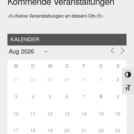
Kommende Veranstaltungen
<li>Keine Veranstaltungen an diesem Ort</li>
KALENDER
M
D
M
D
F
S
S
Umsch
27
28
29
30
31
1
2
Schri
8
3
4
5
6
7
9
10
11
12
13
14
15
16
17
18
19
20
21
22
23