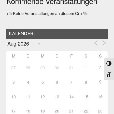
Kommende Veranstaltungen
<li>Keine Veranstaltungen an diesem Ort</li>
KALENDER
M
D
M
D
F
S
S
Umsch
27
28
29
30
31
1
2
Schri
9
3
4
5
6
7
8
10
11
12
13
14
15
16
17
18
19
20
21
22
23