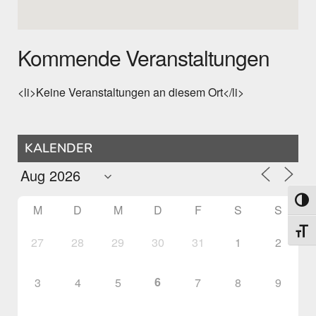
Kommende Veranstaltungen
<li>Keine Veranstaltungen an diesem Ort</li>
KALENDER
Umsch
M
D
M
D
F
S
S
Schri
27
28
29
30
31
1
2
6
3
4
5
7
8
9