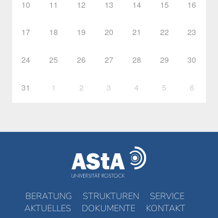
10
11
12
13
14
15
16
17
18
19
20
21
22
23
24
25
26
27
28
29
30
31
1
2
3
4
5
6
BERATUNG
STRUKTUREN
SERVICE
AKTUELLES
DOKUMENTE
KONTAKT