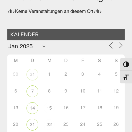
<li>Keine Veranstaltungen an diesem Ort</li>
KALENDER
M
D
M
D
F
S
S
Umsch
30
1
2
3
4
5
31
Schri
6
8
9
10
11
12
7
13
16
17
18
19
14
15
20
23
24
25
26
21
22