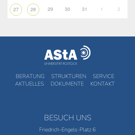
29
30
31
1
2
27
28
BERATUNG
STRUKTUREN
SERVICE
AKTUELLES
DOKUMENTE
KONTAKT
BESUCH UNS
Friedrich-Engels-Platz 6