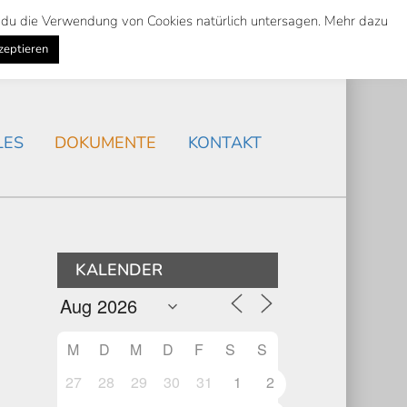
st du die Verwendung von Cookies natürlich untersagen. Mehr dazu
Suche
Search
AKTUELLES
/
zeptieren
Search
LES
DOKUMENTE
KONTAKT
KALENDER
M
D
M
D
F
S
S
27
28
29
30
31
1
2