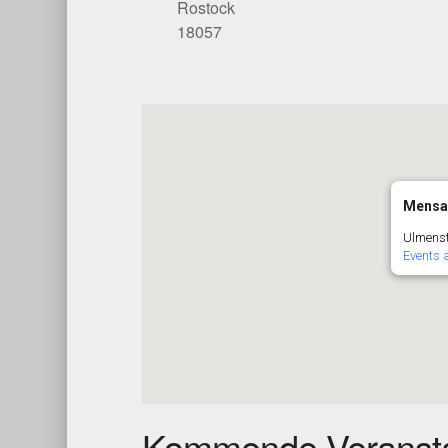
Rostock
18057
Mensa 
Ulmenst
Events 
Kommende Veransta