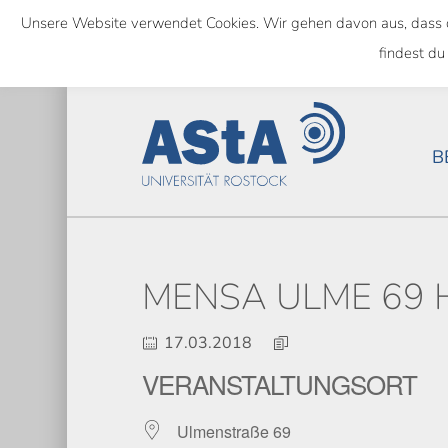
Skip
Unsere Website verwendet Cookies. Wir gehen davon aus, dass das
to
SEMESTERTICKET ALS BUNDE
findest du
main
content
B
MENSA ULME 69 
17.03.2018
VERANSTALTUNGSORT
Ulmenstraße 69