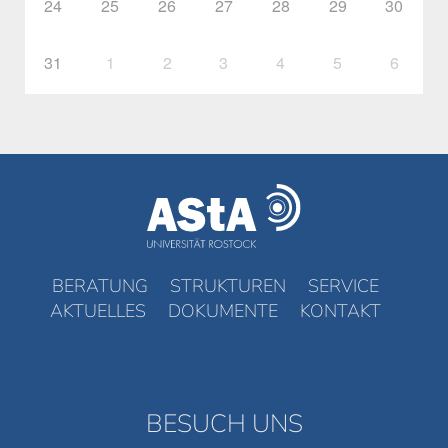
24
25
26
27
28
29
30
31
1
2
3
4
5
6
BERATUNG
STRUKTUREN
SERVICE
AKTUELLES
DOKUMENTE
KONTAKT
BESUCH UNS