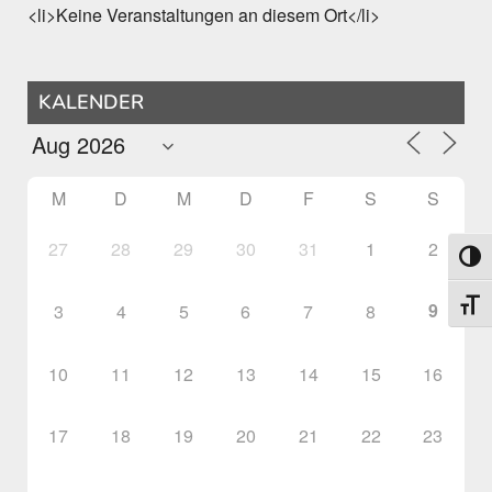
<li>Keine Veranstaltungen an diesem Ort</li>
KALENDER
M
D
M
D
F
S
S
27
28
29
30
31
1
2
Umsch
Schri
9
3
4
5
6
7
8
10
11
12
13
14
15
16
17
18
19
20
21
22
23