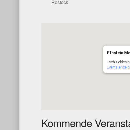
Rostock
E1nstein Men
Erich-Schlesin
Events anzeig
Kommende Veransta