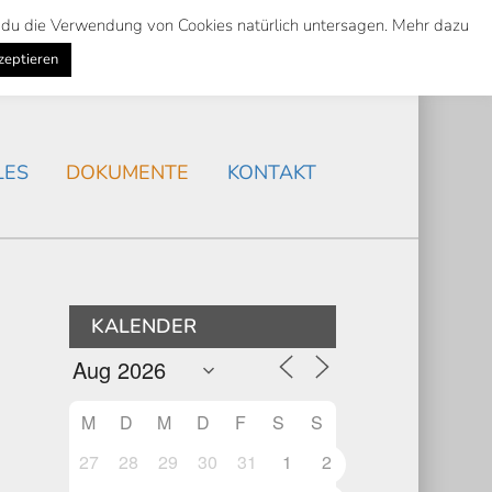
st du die Verwendung von Cookies natürlich untersagen. Mehr dazu
Suche
Search
AKTUELLES
/
zeptieren
Search
LES
DOKUMENTE
KONTAKT
KALENDER
M
D
M
D
F
S
S
27
28
29
30
31
1
2