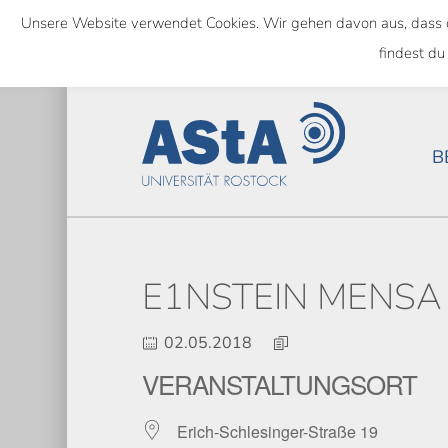
Skip
Unsere Website verwendet Cookies. Wir gehen davon aus, dass das
to
SEMESTERTICKET ALS BUNDE
findest du
main
content
B
E1NSTEIN MENSA 
02.05.2018
VERANSTALTUNGSORT
Erich-Schlesinger-Straße 19