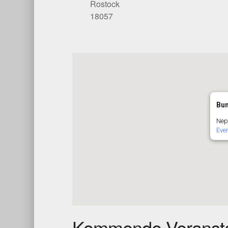
Rostock
18057
Bun
Nept
Eve
Kommende Veransta