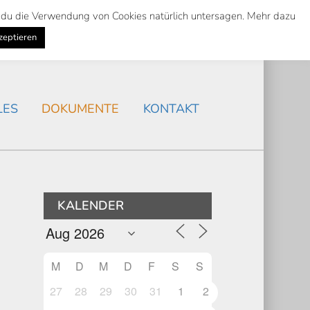
st du die Verwendung von Cookies natürlich untersagen. Mehr dazu
Suche
Search
AKTUELLES
/
zeptieren
Search
LES
DOKUMENTE
KONTAKT
KALENDER
M
D
M
D
F
S
S
27
28
29
30
31
1
2