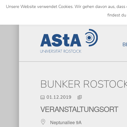
Skip
Unsere Website verwendet Cookies. Wir gehen davon aus, dass das
to
SEMESTERTICKET ALS BUNDE
findest du
main
content
B
BUNKER ROSTOC
01.12.2019
VERANSTALTUNGSORT
Neptunallee 9A