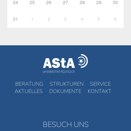
24
25
26
27
28
29
30
31
1
2
3
4
5
6
BERATUNG
STRUKTUREN
SERVICE
AKTUELLES
DOKUMENTE
KONTAKT
BESUCH UNS