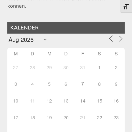
können.
Schri
KALENDER
M
D
M
D
F
S
S
27
28
29
30
31
1
2
7
3
4
5
6
8
9
10
11
12
13
14
15
16
17
18
19
20
21
22
23