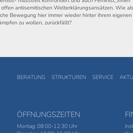
semitis- musstreit konfrontiert und auch Feminist_innen
 offen antisemitischen Welterklärungsansätzen. Wie a
ische Bewegung hier immer wieder hinter ihrem eigenen
ämpfen zu wollen, zurückfällt?
BERATUNG
STRUKTUREN
SERVICE
AKTU
ÖFFNUNGSZEITEN
F
Montag: 08:00-12:30 Uhr
Ins