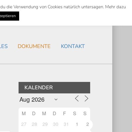
st du die Verwendung von Cookies natürlich untersagen. Mehr dazu
Suche
Search
AKTUELLES
/
zeptieren
Search
LES
DOKUMENTE
KONTAKT
’
KALENDER
M
D
M
D
F
S
S
27
28
29
30
31
1
2