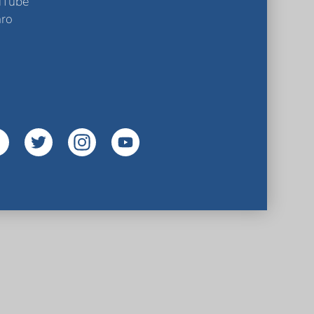
uTube
ro