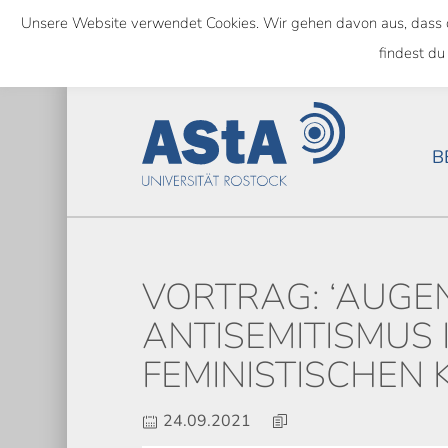
Skip
Unsere Website verwendet Cookies. Wir gehen davon aus, dass das
to
SEMESTERTICKET ALS BUNDE
findest du
main
content
B
VORTRAG: ‘AUGE
ANTISEMITISMUS 
FEMINISTISCHEN
24.09.2021