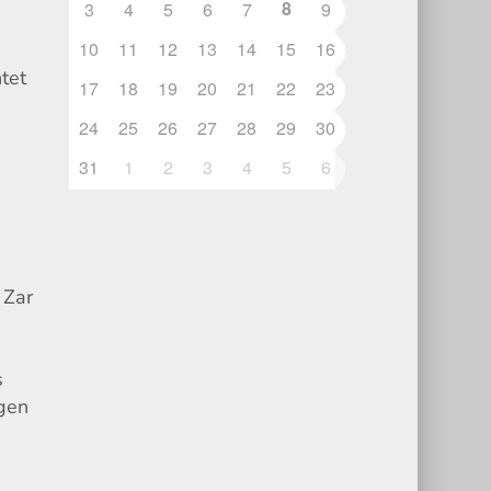
8
3
4
5
6
7
9
10
11
12
13
14
15
16
tet
17
18
19
20
21
22
23
24
25
26
27
28
29
30
31
1
2
3
4
5
6
 Zar
s
ngen