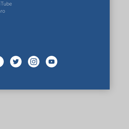
uTube
ro