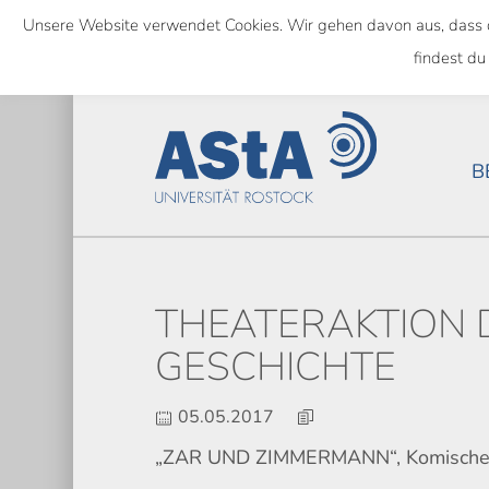
Skip
Unsere Website verwendet Cookies. Wir gehen davon aus, dass das
to
SEMESTERTICKET ALS BUNDE
findest du
main
content
B
THEATERAKTION 
GESCHICHTE
05.05.2017
„ZAR UND ZIMMERMANN“, Komische Ope