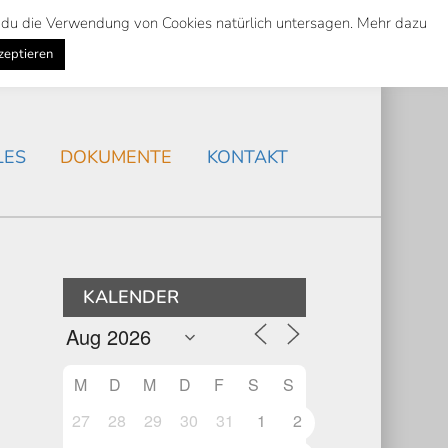
st du die Verwendung von Cookies natürlich untersagen. Mehr dazu
Suche
Search
AKTUELLES
/
zeptieren
Search
LES
DOKUMENTE
KONTAKT
KALENDER
M
D
M
D
F
S
S
27
28
29
30
31
1
2