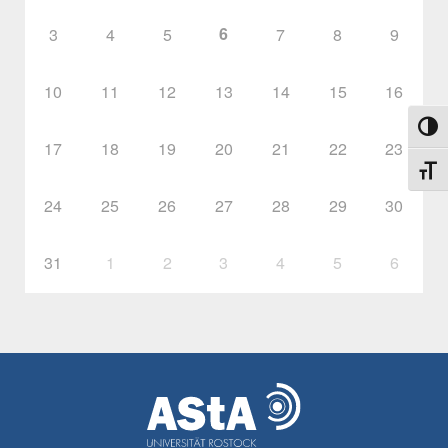
6
3
4
5
7
8
9
10
11
12
13
14
15
16
Umsch
17
18
19
20
21
22
23
Schri
24
25
26
27
28
29
30
31
1
2
3
4
5
6