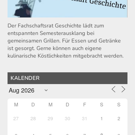
Der Fachschaftsrat Geschichte lädt zum
entspannten Semesterausklang bei
gemeinsamen Grillen. Für Essen und Getränke
ist gesorgt. Gerne können auch eigene
kulinarische Köstlichkeiten mitgebracht werden.
KALENDER
M
D
M
D
F
S
S
27
28
29
30
31
1
2