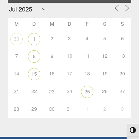
M
D
M
D
F
S
S
2
3
4
5
6
30
1
7
10
11
12
13
8
9
14
16
17
18
19
20
15
21
22
24
26
27
23
25
28
29
30
31
1
2
3
Umsch