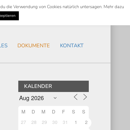
st du die Verwendung von Cookies natürlich untersagen. Mehr dazu
Suche
Search
AKTUELLES
/
zeptieren
Search
LES
DOKUMENTE
KONTAKT
KALENDER
M
D
M
D
F
S
S
27
28
29
30
31
1
2