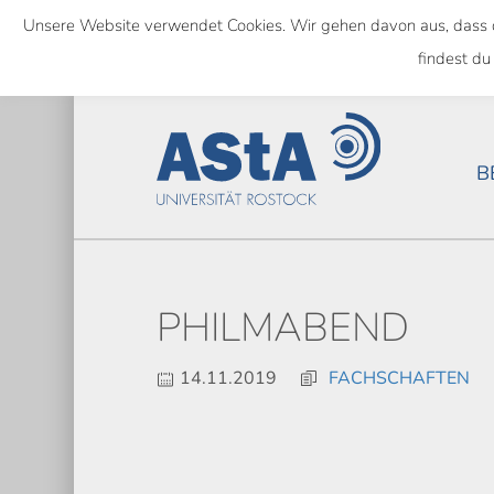
Skip
Unsere Website verwendet Cookies. Wir gehen davon aus, dass das
to
SEMESTERTICKET ALS BUNDE
findest du
main
content
B
PHILMABEND
14.11.2019
FACHSCHAFTEN