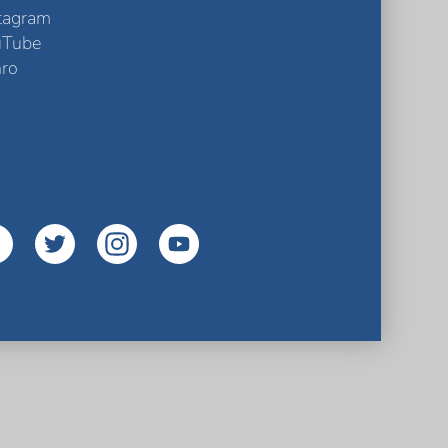
tagram
uTube
ro