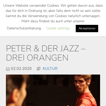
Skip
Unsere Website verwendet Cookies. Wir gehen davon aus, dass
to
das für dich in Ordnung ist, aber falls dem nicht so sein sollte
main
kannst du die Verwendung von Cookies natürlich untersagen.
Toggl
content
Mehr dazu findest du auch unter unserer
navig
Datenschutzerklärung.
Cookie settings
Akzeptieren
PETER & DER JAZZ –
DREI ORANGEN
02.02.2020
KULTUR