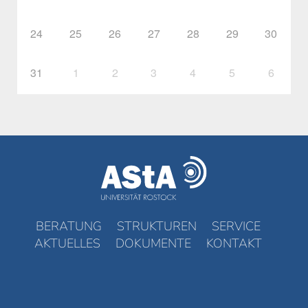
24
25
26
27
28
29
30
31
1
2
3
4
5
6
BERATUNG
STRUKTUREN
SERVICE
AKTUELLES
DOKUMENTE
KONTAKT