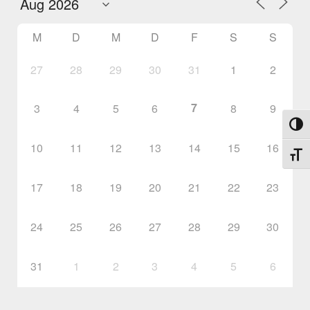
M
D
M
D
F
S
S
27
28
29
30
31
1
2
7
3
4
5
6
8
9
Umsch
10
11
12
13
14
15
16
Schri
17
18
19
20
21
22
23
24
25
26
27
28
29
30
31
1
2
3
4
5
6