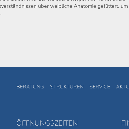
sverständnissen über weibliche Anatomie gefüttert, um
.
BERATUNG
STRUKTUREN
SERVICE
AKTU
ÖFFNUNGSZEITEN
F