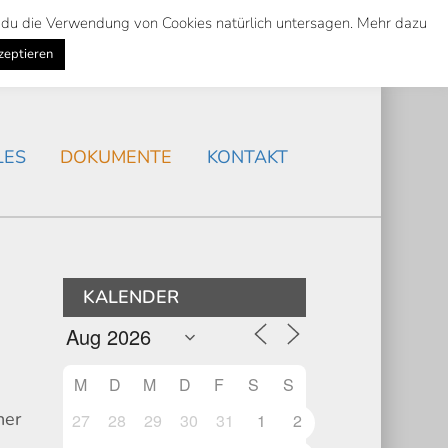
st du die Verwendung von Cookies natürlich untersagen. Mehr dazu
Suche
Search
AKTUELLES
/
zeptieren
Search
LES
DOKUMENTE
KONTAKT
KALENDER
M
D
M
D
F
S
S
her
27
28
29
30
31
1
2