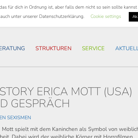
 für dich in Ordnung ist, aber falls dem nicht so sein sollte kann
SWEITES TICKET
WOHNSITUATION IN ROSTOCK
 auch unter unserer Datenschutzerklärung.
Cookie settings
Ak
ERATUNG
STRUKTUREN
SERVICE
AKTUEL
 STORY ERICA MOTT (USA)
D GESPRÄCH
EN SEXISMEN
 Mott spielt mit dem Kaninchen als Symbol von weiblic
eit. Dabei wird der weibliche Körper mit Horrofilmen,