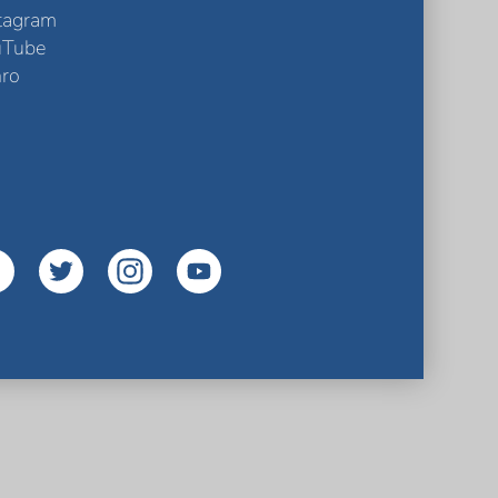
tagram
uTube
ro