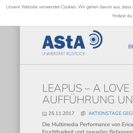
Skip
Unsere Website verwendet Cookies. Wir gehen davon aus, dass das
to
SEMESTERTICKET ALS BUNDE
findest du
main
content
B
LEAPUS – A LOVE
AUFFÜHRUNG UN
25.11.2017
AKTIONSTAGE GEG
Die Multimedia Performance von Erica
Fruchtbarkeit und sexueller Befangenh