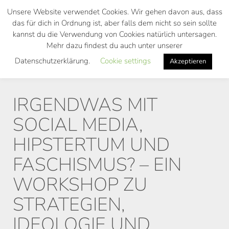
Skip
Unsere Website verwendet Cookies. Wir gehen davon aus, dass
to
das für dich in Ordnung ist, aber falls dem nicht so sein sollte
main
kannst du die Verwendung von Cookies natürlich untersagen.
Toggl
content
Mehr dazu findest du auch unter unserer
navig
Datenschutzerklärung.
Cookie settings
Akzeptieren
IRGENDWAS MIT
SOCIAL MEDIA,
HIPSTERTUM UND
FASCHISMUS? – EIN
WORKSHOP ZU
STRATEGIEN,
IDEOLOGIE UND