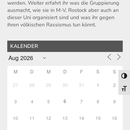
werden. Weiter erfahrt ihr was die Gruppierung
ausmacht, wie sie in M-V, Rostock aber auch an
dieser Uni organisiert sind und was ihr gegen
ihren völkischen Rassismus tun könnt.
KALENDER
M
D
M
D
F
S
S
Umsch
27
28
29
30
31
1
2
Schri
6
3
4
5
7
8
9
10
11
12
13
14
15
16