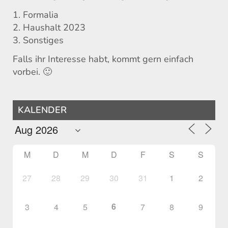
1. Formalia
2. Haushalt 2023
3. Sonstiges
Falls ihr Interesse habt, kommt gern einfach
vorbei. 🙂
KALENDER
M
D
M
D
F
S
S
27
28
29
30
31
1
2
6
3
4
5
7
8
9