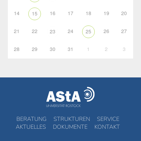
14
16
17
18
19
20
15
21
22
24
26
27
23
25
28
29
30
31
1
2
3
BERATUNG
STRUKTUREN
SERVICE
AKTUELLES
DOKUMENTE
KONTAKT