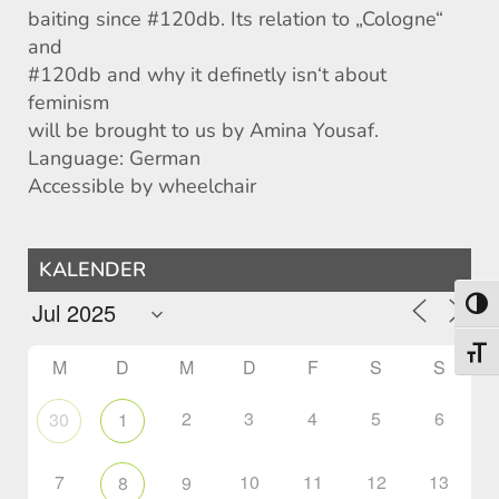
baiting since #120db. Its relation to „Cologne“
and
#120db and why it definetly isn‘t about
feminism
will be brought to us by Amina Yousaf.
Language: German
Accessible by wheelchair
KALENDER
Umsch
Schri
M
D
M
D
F
S
S
2
3
4
5
6
30
1
7
10
11
12
13
8
9