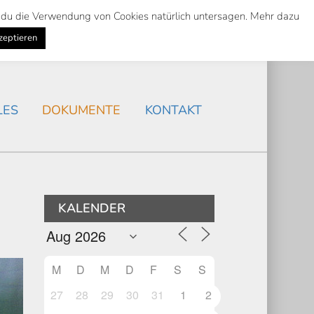
st du die Verwendung von Cookies natürlich untersagen. Mehr dazu
Suche
Search
AKTUELLES
/
zeptieren
Search
LES
DOKUMENTE
KONTAKT
KALENDER
M
D
M
D
F
S
S
27
28
29
30
31
1
2