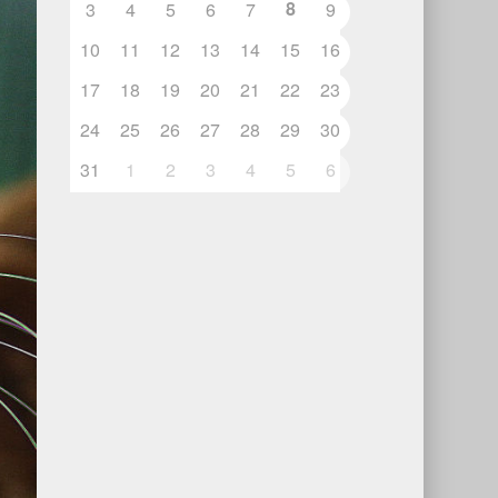
8
3
4
5
6
7
9
10
11
12
13
14
15
16
17
18
19
20
21
22
23
24
25
26
27
28
29
30
31
1
2
3
4
5
6