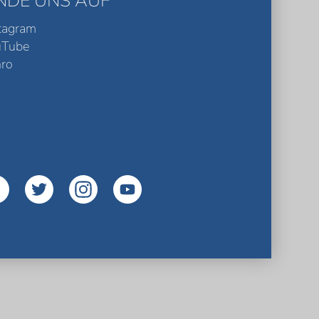
INDE UNS AUF
tagram
uTube
ro