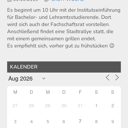
Es beginnt um 10 Uhr mit der Institutseinführung
für Bachelor- und Lehramtsstudierende. Dort
wird sich auch der Fachschaftsrat vorstellen.
Anschließend findet eine Stadtrallye statt, die
mit einem gemeinsamen grillen endet.
Es empfiehlt sich, vorher gut zu frühstücken 😉
KALENDER
M
D
M
D
F
S
S
27
28
29
30
31
1
2
7
3
4
5
6
8
9