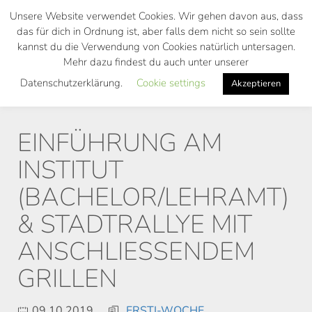
Skip
Unsere Website verwendet Cookies. Wir gehen davon aus, dass
to
das für dich in Ordnung ist, aber falls dem nicht so sein sollte
main
kannst du die Verwendung von Cookies natürlich untersagen.
Toggl
content
Mehr dazu findest du auch unter unserer
navig
Datenschutzerklärung.
Cookie settings
Akzeptieren
EINFÜHRUNG AM
INSTITUT
(BACHELOR/LEHRAMT)
& STADTRALLYE MIT
ANSCHLIESSENDEM G
RILLEN
09.10.2019
ERSTI-WOCHE