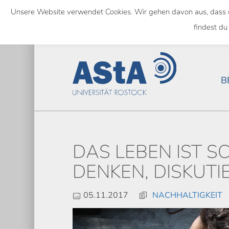
Skip
Unsere Website verwendet Cookies. Wir gehen davon aus, dass das
to
SEMESTERTICKET ALS BUNDE
findest du
main
content
B
DAS LEBEN IST S
DENKEN, DISKUTI
05.11.2017
NACHHALTIGKEIT