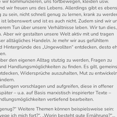
e wir kommunizieren, uns fortbewegen, kleiden usw.
und wir freuen uns des Lebens. Allerdings gibt es eben
 zu sein, nicht schnell genug zu lernen, krank zu werde
g ist lebenswert und ist es auch nicht. Zudem sind wir u
serem Tun über unsere Verhältnisse leben. Wir tun dies,
n. Aber wir gestalten unsere Welt aktiv mit und tragen
er alltägliches Handeln. Je mehr wir aus gefühltem
Hintergründe des „Ungewollten“ entdecken, desto e
en.
über den eigenen Alltag stutzig zu werden, Fragen zu
und Handlungsmöglichkeiten zu finden. Es gilt, gemei
decken, Widersprüche auszuhalten, Mut zu entwickeln
ändern.
llungen vorschlagen und aufgreifen, diese in offener
ter – u.a. auf Basis marxistisch inspirierter Texte –
andlungsmöglichkeiten vertiefend bearbeiten.
t genug?“ Weitere Themen können beispielsweise sein:
ege ich mich fort?“, „Worin besteht gute Ernährung?“…