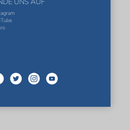
INDE UNS AUF
tagram
uTube
ro