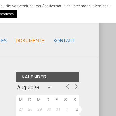
st du die Verwendung von Cookies natürlich untersagen. Mehr dazu
Suche
Search
AKTUELLES
/
zeptieren
Search
LES
DOKUMENTE
KONTAKT
KALENDER
M
D
M
D
F
S
S
27
28
29
30
31
1
2