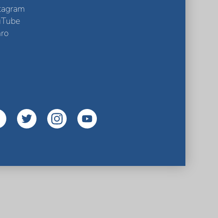
tagram
uTube
ro