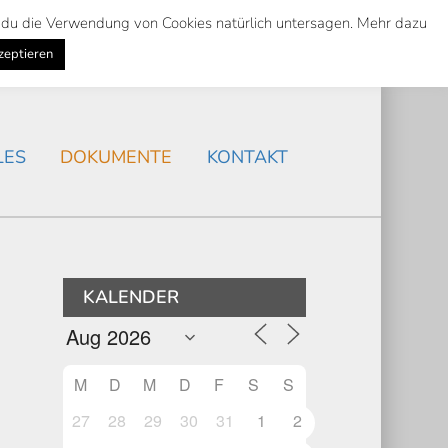
st du die Verwendung von Cookies natürlich untersagen. Mehr dazu
Suche
Search
AKTUELLES
/
zeptieren
Search
LES
DOKUMENTE
KONTAKT
KALENDER
M
D
M
D
F
S
S
27
28
29
30
31
1
2