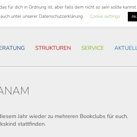
 für dich in Ordnung ist, aber falls dem nicht so sein sollte kann
SWEITES TICKET
WOHNSITUATION IN ROSTOCK
 auch unter unserer Datenschutzerklärung.
Cookie settings
Ak
ERATUNG
STRUKTUREN
SERVICE
AKTUEL
FANAM
iesem Jahr wieder zu mehreren Bookclubs für euch.
kskind stattfinden.