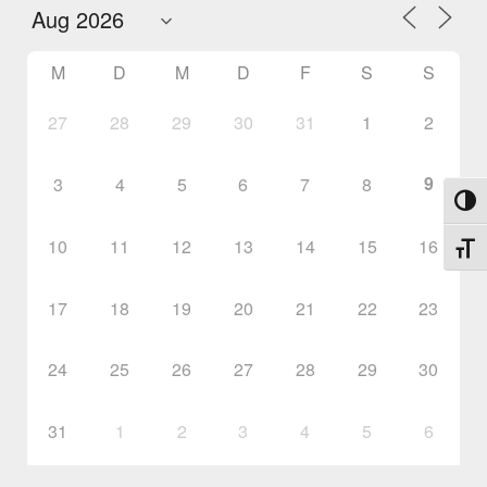
M
D
M
D
F
S
S
27
28
29
30
31
1
2
9
3
4
5
6
7
8
Umsch
10
11
12
13
14
15
16
Schri
17
18
19
20
21
22
23
24
25
26
27
28
29
30
31
1
2
3
4
5
6