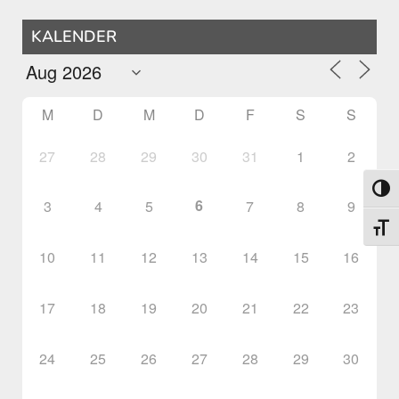
KALENDER
M
D
M
D
F
S
S
27
28
29
30
31
1
2
Umsch
6
3
4
5
7
8
9
Schri
10
11
12
13
14
15
16
17
18
19
20
21
22
23
24
25
26
27
28
29
30