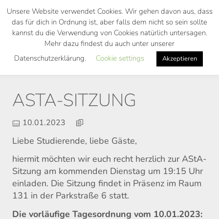
Skip
Unsere Website verwendet Cookies. Wir gehen davon aus, dass
to
das für dich in Ordnung ist, aber falls dem nicht so sein sollte
main
kannst du die Verwendung von Cookies natürlich untersagen.
Toggl
content
Mehr dazu findest du auch unter unserer
navig
Datenschutzerklärung.
Cookie settings
Akzeptieren
ASTA-SITZUNG
10.01.2023
Liebe Studierende, liebe Gäste,
hiermit möchten wir euch recht herzlich zur AStA-
Sitzung am kommenden Dienstag um 19:15 Uhr
einladen. Die Sitzung findet in Präsenz im Raum
131 in der Parkstraße 6 statt.
Die vorläufige Tagesordnung vom 10.01.2023: