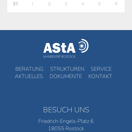
31
1
2
3
4
5
6
BERATUNG
STRUKTUREN
SERVICE
AKTUELLES
DOKUMENTE
KONTAKT
BESUCH UNS
Friedrich-Engels-Platz 6
18055 Rostock