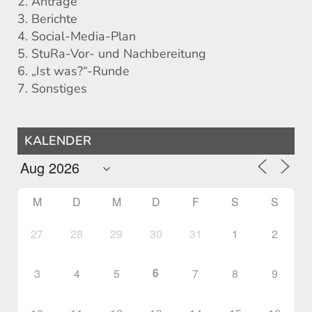
2. Anträge
3. Berichte
4. Social-Media-Plan
5. StuRa-Vor- und Nachbereitung
6. „Ist was?“-Runde
7. Sonstiges
KALENDER
M
D
M
D
F
S
S
27
28
29
30
31
1
2
6
3
4
5
7
8
9