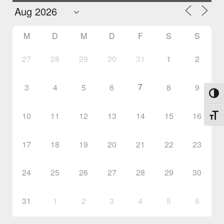
M
D
M
D
F
S
S
27
28
29
30
31
1
2
7
3
4
5
6
8
9
Umsch
10
11
12
13
14
15
16
Schri
17
18
19
20
21
22
23
24
25
26
27
28
29
30
31
1
2
3
4
5
6