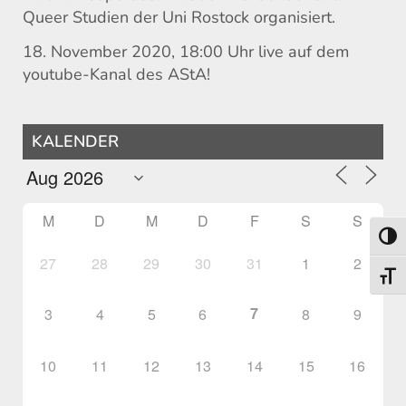
Queer Studien der Uni Rostock organisiert.
18. November 2020, 18:00 Uhr live auf dem
youtube-Kanal des AStA!
KALENDER
M
D
M
D
F
S
S
Umsch
27
28
29
30
31
1
2
Schri
7
3
4
5
6
8
9
10
11
12
13
14
15
16