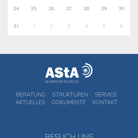
24
25
26
27
28
29
30
31
1
2
3
4
5
6
BERATUNG
STRUKTUREN
SERVICE
AKTUELLES
DOKUMENTE
KONTAKT
BESUCH UNS