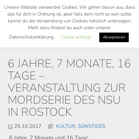
Skip
Unsere Website verwendet Cookies. Wir gehen davon aus, dass
to
das für dich in Ordnung ist, aber falls dem nicht so sein sollte
main
kannst du die Verwendung von Cookies natürlich untersagen.
Toggl
content
Mehr dazu findest du auch unter unserer
navig
Datenschutzerklärung.
Cookie settings
Akzeptieren
6 JAHRE, 7 MONATE, 16
TAGE –
VERANSTALTUNG ZUR
MORDSERIE DES NSU
IN ROSTOCK
25.10.2017
KULTUR
,
SONSTIGES
‚6 Jahre, 7 Monate und 16 Tage‘.