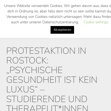
Skip
Unsere Website verwendet Cookies. Wir gehen davon aus, dass d
to
dich in Ordnung ist, aber falls dem nicht so sein sollte kannst du
main
Verwendung von Cookies natürlich untersagen. Mehr dazu finde
Toggl
content
auch unter unserer Datenschutzerklärung.
Cookie settings
navig
Akzeptieren
PROTESTAKTION IN
ROSTOCK:
„PSYCHISCHE
GESUNDHEIT IST KEIN
LUXUS“ –
STUDIERENDE UND
THERAPEUT*INNEN