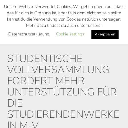
Skip
Unsere Website verwendet Cookies. Wir gehen davon aus, dass
to
das für dich in Ordnung ist, aber falls dem nicht so sein sollte
main
kannst du die Verwendung von Cookies natürlich untersagen.
Toggl
content
Mehr dazu findest du auch unter unserer
navig
Datenschutzerklärung.
Cookie settings
Akzeptieren
STUDENTISCHE
VOLLVERSAMMLUNG
FORDERT MEHR
UNTERSTÜTZUNG FÜR
DIE
STUDIERENDENWERKE
IN M-V