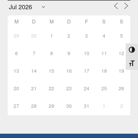
M
D
M
D
F
S
S
29
30
1
2
3
4
5
Umsch
6
7
8
9
10
11
12
Schri
13
14
15
16
17
18
19
20
21
22
23
24
25
26
27
28
29
30
31
1
2