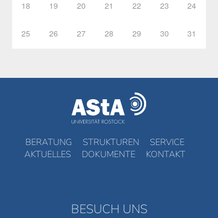
18
19
20
21
22
23
24
25
26
27
28
29
30
31
BERATUNG
STRUKTUREN
SERVICE
AKTUELLES
DOKUMENTE
KONTAKT
BESUCH UNS