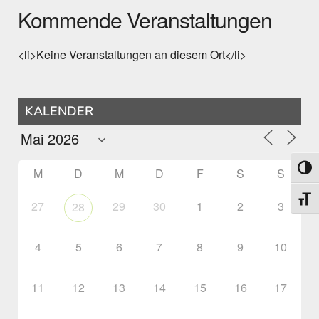
Kommende Veranstaltungen
<li>Keine Veranstaltungen an diesem Ort</li>
KALENDER
Umsch
M
D
M
D
F
S
S
Schri
27
29
30
1
2
3
28
4
5
6
7
8
9
10
11
12
13
14
15
16
17