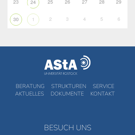
23
25
26
27
28
29
24
2
3
4
5
6
30
1
BERATUNG
STRUKTUREN
SERVICE
AKTUELLES
DOKUMENTE
KONTAKT
BESUCH UNS