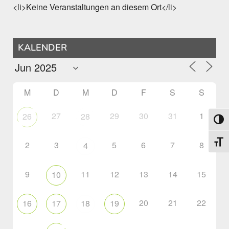
<li>Keine Veranstaltungen an diesem Ort</li>
KALENDER
M
D
M
D
F
S
S
27
29
30
31
1
26
28
Umsch
Schri
2
3
5
6
7
8
4
9
11
12
13
14
15
10
20
21
22
16
17
18
19