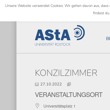
Skip
Unsere Website verwendet Cookies. Wir gehen davon aus, dass das
to
SEMESTERTICKET ALS BUNDE
findest du
main
content
B
KONZILZIMMER
27.10.2022
VERANSTALTUNGSORT
Universitätsplatz 1