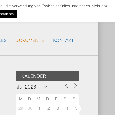
st du die Verwendung von Cookies natürlich untersagen. Mehr dazu
Suche
Search
AKTUELLES
/
zeptieren
Search
LES
DOKUMENTE
KONTAKT
KALENDER
M
D
M
D
F
S
S
29
30
1
2
3
4
5