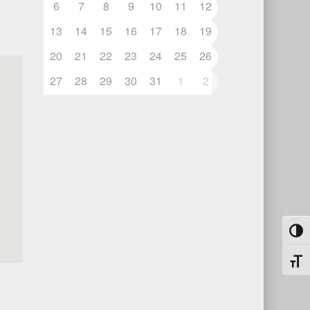
6
7
8
9
10
11
12
13
14
15
16
17
18
19
20
21
22
23
24
25
26
27
28
29
30
31
1
2
Umsch
Schri