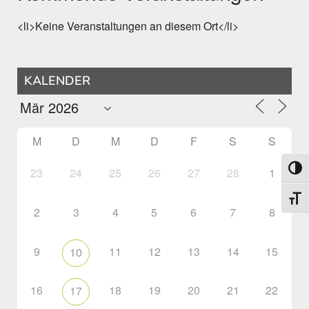
<li>Keine Veranstaltungen an diesem Ort</li>
KALENDER
M
D
M
D
F
S
S
Umsch
23
24
25
26
27
28
1
Schri
2
3
4
5
6
7
8
9
11
12
13
14
15
10
16
18
19
20
21
22
17