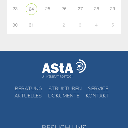
23
25
26
27
28
29
24
30
31
1
2
3
4
5
BERATUNG
STRUKTUREN
SERVICE
AKTUELLES
DOKUMENTE
KONTAKT