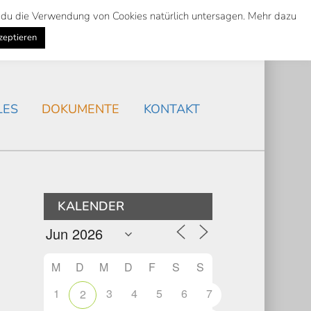
st du die Verwendung von Cookies natürlich untersagen. Mehr dazu
Suche
Search
AKTUELLES
/
zeptieren
Search
LES
DOKUMENTE
KONTAKT
KALENDER
M
D
M
D
F
S
S
1
3
4
5
6
7
2