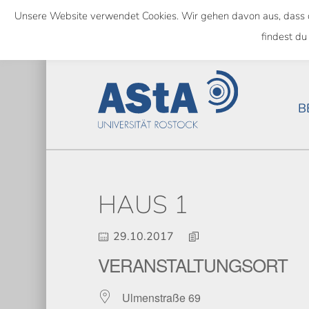
Skip
Unsere Website verwendet Cookies. Wir gehen davon aus, dass das
to
SEMESTERTICKET ALS BUNDE
findest du
main
content
B
HAUS 1
29.10.2017
VERANSTALTUNGSORT
Ulmenstraße 69