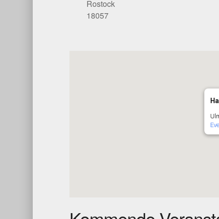
Rostock
18057
Ha
Ulm
Ev
Kommende Veransta