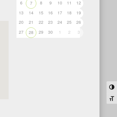
6
8
9
10
11
12
7
13
14
15
16
17
18
19
20
21
22
23
24
25
26
27
29
30
1
2
3
28
Umsch
Schri