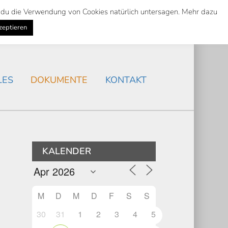
st du die Verwendung von Cookies natürlich untersagen. Mehr dazu
Suche
Search
AKTUELLES
/
zeptieren
Search
LES
DOKUMENTE
KONTAKT
KALENDER
M
D
M
D
F
S
S
30
31
1
2
3
4
5