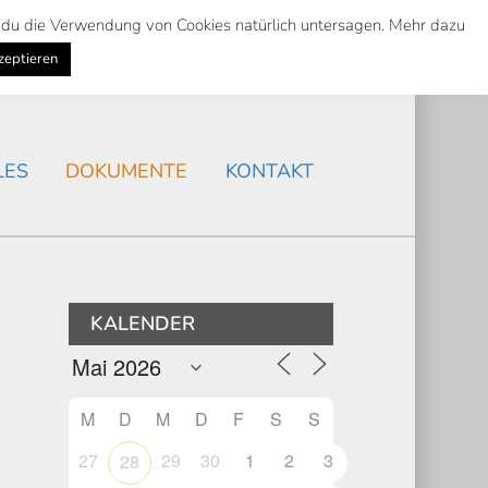
st du die Verwendung von Cookies natürlich untersagen. Mehr dazu
Suche
Search
AKTUELLES
/
zeptieren
Search
LES
DOKUMENTE
KONTAKT
KALENDER
M
D
M
D
F
S
S
27
29
30
1
2
3
28