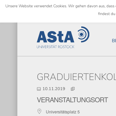
Skip
Unsere Website verwendet Cookies. Wir gehen davon aus, dass das
to
SEMESTERTICKET ALS BUNDE
findest du
main
content
B
GRADUIERTENKOLL
10.11.2019
VERANSTALTUNGSORT
Universitätsplatz 5