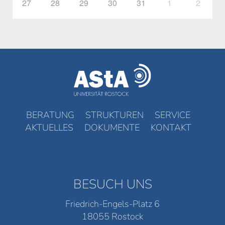
27
28
29
30
31
1
2
BERATUNG
STRUKTUREN
SERVICE
AKTUELLES
DOKUMENTE
KONTAKT
BESUCH UNS
Friedrich-Engels-Platz 6
18055 Rostock