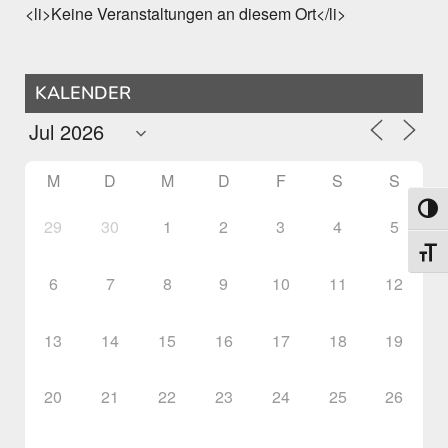
<li>Keine Veranstaltungen an diesem Ort</li>
KALENDER
M
D
M
D
F
S
S
Umsch
29
30
1
2
3
4
5
Schri
6
7
8
9
10
11
12
13
14
15
16
17
18
19
20
21
22
23
24
25
26