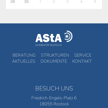
29
30
1
2
3
4
5
BERATUNG
STRUKTUREN
SERVICE
AKTUELLES
DOKUMENTE
KONTAKT
BESUCH UNS
Friedrich-Engels-Platz 6
18055 Rostock