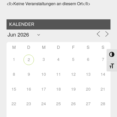
<li>Keine Veranstaltungen an diesem Ort</li>
KALENDER
M
D
M
D
F
S
S
Umsch
1
3
4
5
6
7
2
Schri
8
9
10
11
12
13
14
15
16
17
18
19
20
21
22
23
24
25
26
27
28