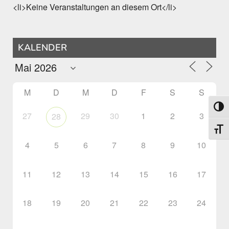
<li>Keine Veranstaltungen an diesem Ort</li>
KALENDER
M
D
M
D
F
S
S
Umsch
27
29
30
1
2
3
28
Schri
4
5
6
7
8
9
10
11
12
13
14
15
16
17
18
19
20
21
22
23
24