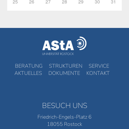
25
26
27
28
29
30
31
BERATUNG
STRUKTUREN
SERVICE
AKTUELLES
DOKUMENTE
KONTAKT
BESUCH UNS
Friedrich-Engels-Platz 6
18055 Rostock