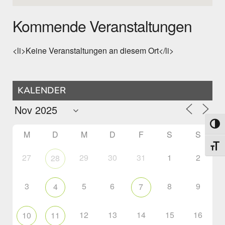
Kommende Veranstaltungen
<li>Keine Veranstaltungen an diesem Ort</li>
KALENDER
Umsch
M
D
M
D
F
S
S
Schri
27
29
30
31
1
2
28
3
5
6
8
9
4
7
12
13
14
15
16
10
11