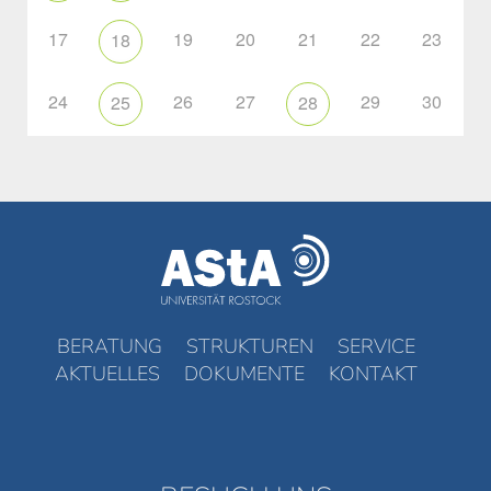
17
19
20
21
22
23
18
24
26
27
29
30
25
28
BERATUNG
STRUKTUREN
SERVICE
AKTUELLES
DOKUMENTE
KONTAKT