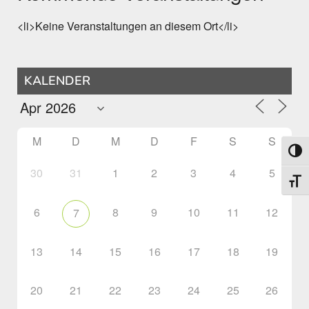
<li>Keine Veranstaltungen an diesem Ort</li>
KALENDER
M
D
M
D
F
S
S
Umsch
30
31
1
2
3
4
5
Schri
6
8
9
10
11
12
7
13
14
15
16
17
18
19
20
21
22
23
24
25
26