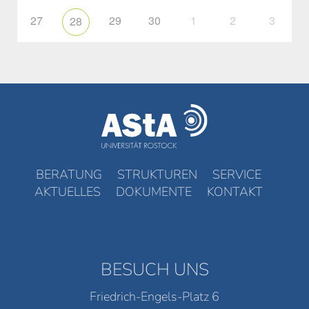
27
29
30
1
2
3
28
BERATUNG
STRUKTUREN
SERVICE
AKTUELLES
DOKUMENTE
KONTAKT
BESUCH UNS
Friedrich-Engels-Platz 6