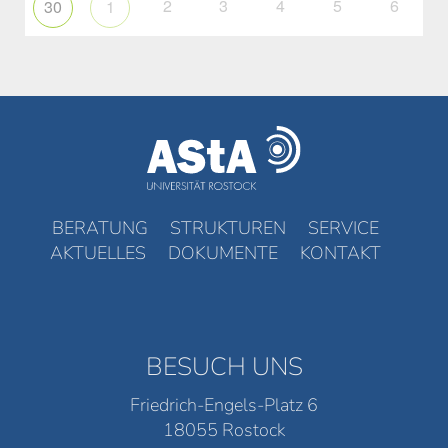
2
3
4
5
6
30
1
BERATUNG
STRUKTUREN
SERVICE
AKTUELLES
DOKUMENTE
KONTAKT
BESUCH UNS
Friedrich-Engels-Platz 6
18055 Rostock