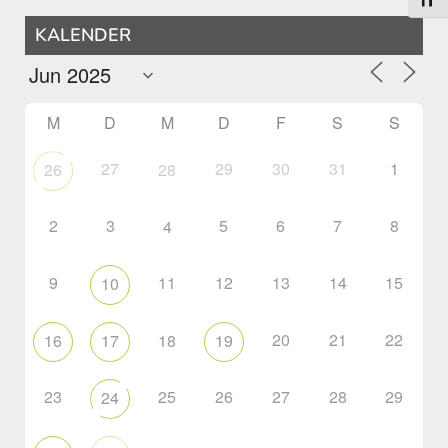
Schri
KALENDER
M
D
M
D
F
S
S
27
29
30
31
1
26
28
2
3
5
6
7
8
4
9
11
12
13
14
15
10
20
21
22
16
17
18
19
23
25
26
27
28
29
24