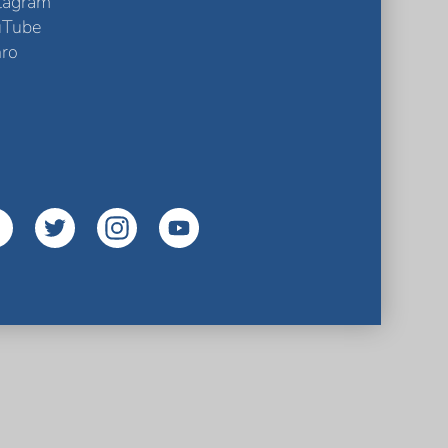
tagram
uTube
ro