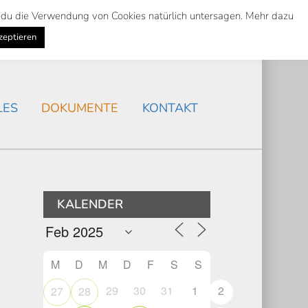
st du die Verwendung von Cookies natürlich untersagen. Mehr dazu
Suche
Search
AKTUELLES
/
zeptieren
Search
LES
DOKUMENTE
KONTAKT
KALENDER
M
D
M
D
F
S
S
29
30
31
1
2
27
28