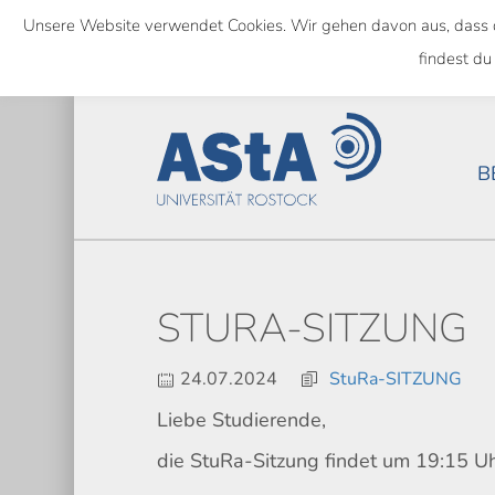
Skip
Unsere Website verwendet Cookies. Wir gehen davon aus, dass das
to
SEMESTERTICKET ALS BUNDE
findest du
main
content
B
STURA-SITZUNG
24.07.2024
StuRa-SITZUNG
Liebe Studierende,
die StuRa-Sitzung findet um 19:15 U