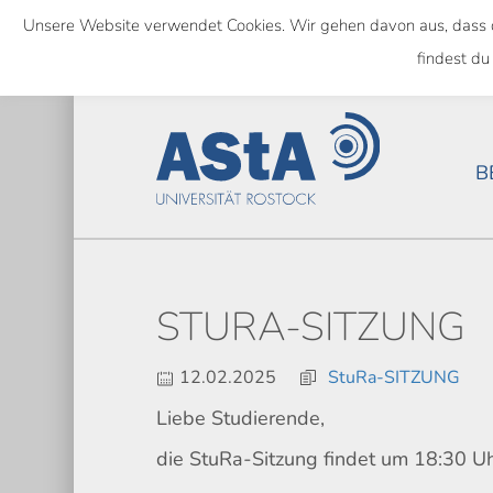
Skip
Unsere Website verwendet Cookies. Wir gehen davon aus, dass das
to
SEMESTERTICKET ALS BUNDE
findest du
main
content
B
STURA-SITZUNG
12.02.2025
StuRa-SITZUNG
Liebe Studierende,
die StuRa-Sitzung findet um 18:30 Uh