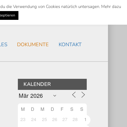
st du die Verwendung von Cookies natürlich untersagen. Mehr dazu
Suche
Search
AKTUELLES
/
zeptieren
Search
LES
DOKUMENTE
KONTAKT
KALENDER
M
D
M
D
F
S
S
.
23
24
25
26
27
28
1