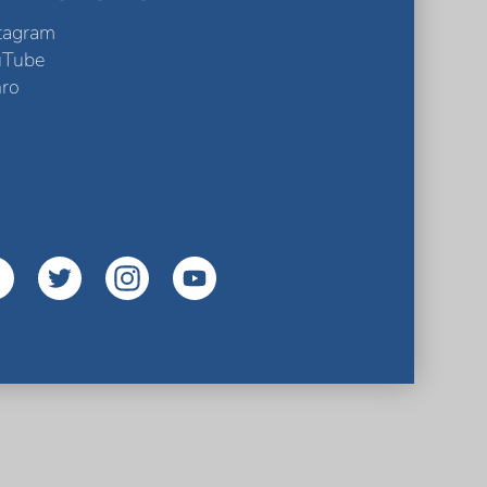
tagram
uTube
ro