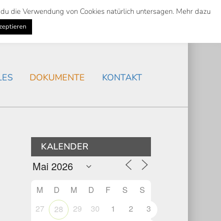
st du die Verwendung von Cookies natürlich untersagen. Mehr dazu
Suche
Search
AKTUELLES
/
zeptieren
Search
LES
DOKUMENTE
KONTAKT
KALENDER
M
D
M
D
F
S
S
27
29
30
1
2
3
28